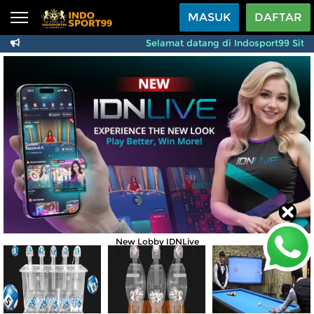
Beranda
MASUK
DAFTAR
Selamat datang di Indosport99 Situs J
Sports
BARU
PROMO
Live Casino
BARU
IDNPoker
BARU
Slots
PROMO
IDNLIVE
BARU
Stream N Spin
Arcade
PROMO
New Lobby IDNLive
Table Games
Lottery
BARU
PROMO
IDNRaffle