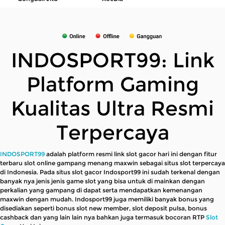
INDOSPORT99: Link
Platform Gaming
Kualitas Ultra Resmi
Terpercaya
INDOSPORT99
adalah platform resmi link slot gacor hari ini dengan fitur
terbaru slot online gampang menang maxwin sebagai situs slot terpercaya
di Indonesia. Pada situs slot gacor Indosport99 ini sudah terkenal dengan
banyak nya jenis jenis game slot yang bisa untuk di mainkan dengan
perkalian yang gampang di dapat serta mendapatkan kemenangan
maxwin dengan mudah. Indosport99 juga memiliki banyak bonus yang
disediakan seperti bonus slot new member, slot deposit pulsa, bonus
cashback dan yang lain lain nya bahkan juga termasuk bocoran RTP
Slot