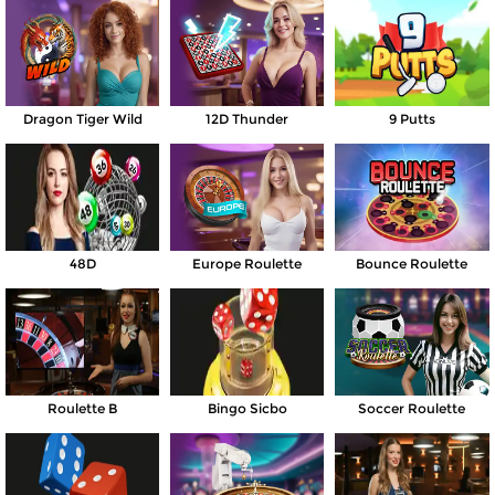
Dragon Tiger Wild
12D Thunder
9 Putts
48D
Europe Roulette
Bounce Roulette
Roulette B
Bingo Sicbo
Soccer Roulette